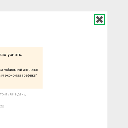
вас узнать.
рез мобильный интернет
им экономии трафика"
оить 6₽ в день,
ок»