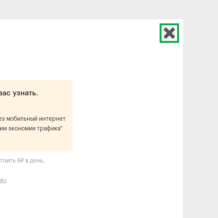
вас узнать.
рез мобильный интернет
им экономии трафика"
оить 6₽ в день,
ок»