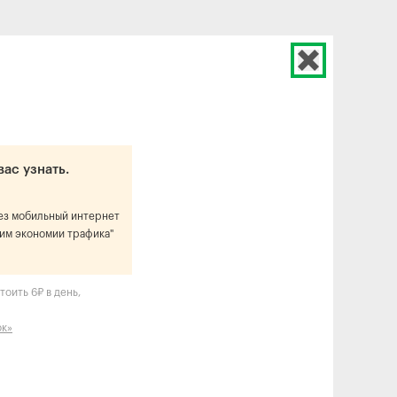
вас узнать.
рез мобильный интернет
им экономии трафика"
оить 6₽ в день,
ок»