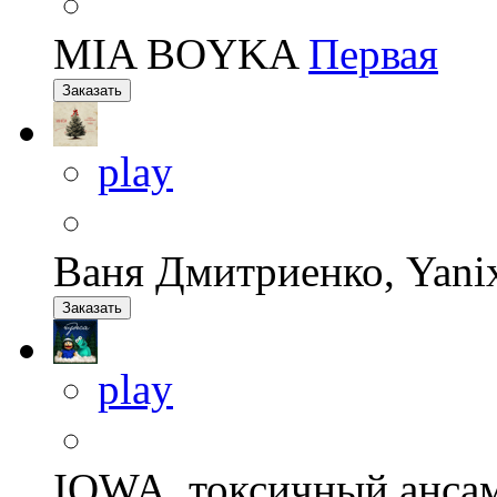
MIA BOYKA
Первая
Заказать
play
Ваня Дмитриенко, Yani
Заказать
play
IOWA, токсичный ансам