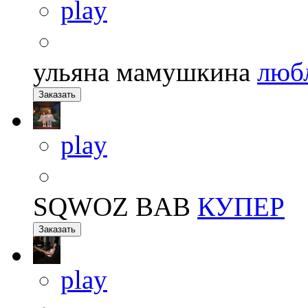
play
ульяна мамушкина
люб
Заказать
play
SQWOZ BAB
КУПЕР
Заказать
play