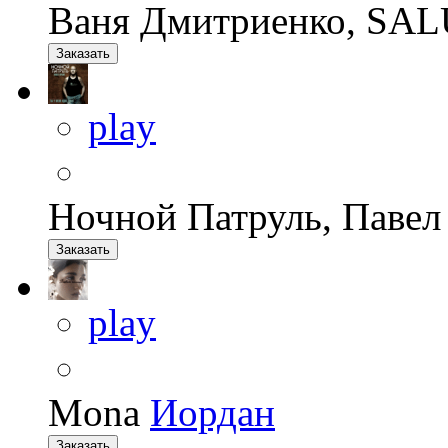
Ваня Дмитриенко, SA
Заказать
play
Ночной Патруль, Паве
Заказать
play
Mona
Иордан
Заказать