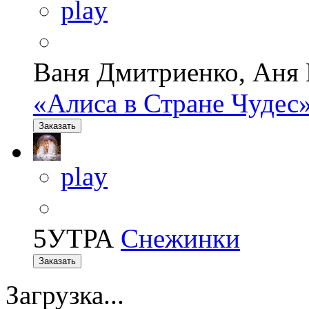
play
Ваня Дмитриенко, Аня
«Алиса в Стране Чудес»
Заказать
play
5УТРА
Снежинки
Заказать
Загрузка...