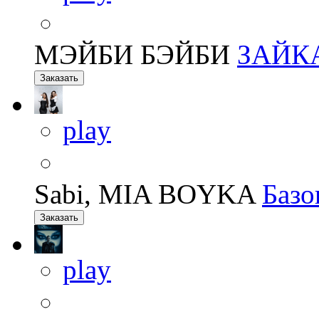
МЭЙБИ БЭЙБИ
ЗАЙКА
Заказать
play
Sabi, MIA BOYKA
Баз
Заказать
play