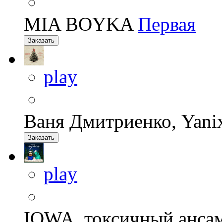
MIA BOYKA
Первая
Заказать
play
Ваня Дмитриенко, Yani
Заказать
play
IOWA, токсичный ансам