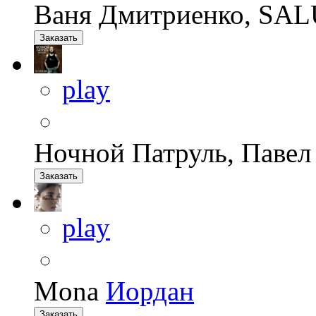
Ваня Дмитриенко, SA
Заказать
play
Ночной Патруль, Паве
Заказать
play
Mona
Иордан
Заказать