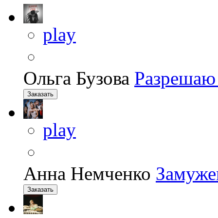
play
Ольга Бузова
Разрешаю 
Заказать
play
Анна Немченко
Замуже
Заказать