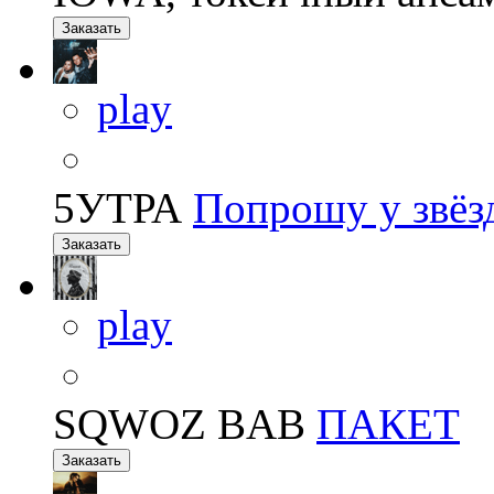
Заказать
play
5УТРА
Попрошу у звёз
Заказать
play
SQWOZ BAB
ПАКЕТ
Заказать