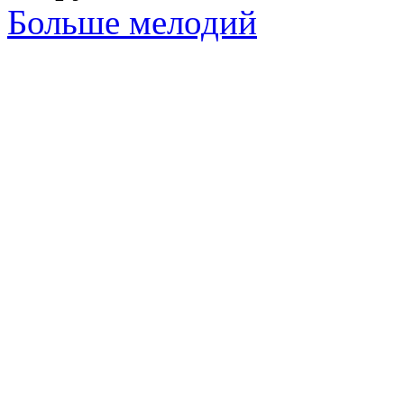
Больше мелодий