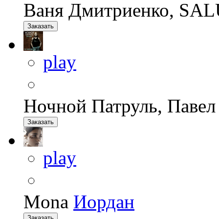
Ваня Дмитриенко, SA
Заказать
play
Ночной Патруль, Паве
Заказать
play
Mona
Иордан
Заказать