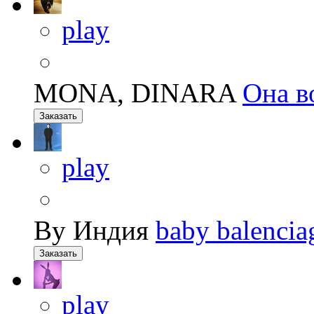
play
MONA, DINARA
Она в
Заказать
play
By Индия
baby balencia
Заказать
play