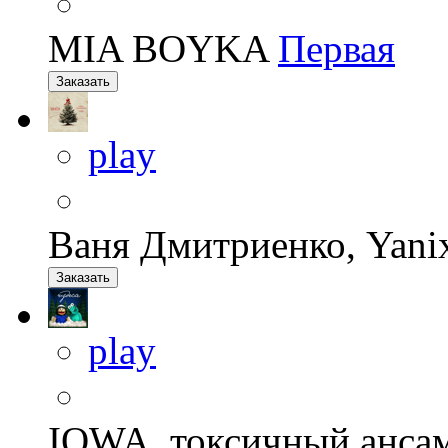
MIA BOYKA
Первая
Заказать
play
Ваня Дмитриенко, Yani
Заказать
play
IOWA, токсичный ансам