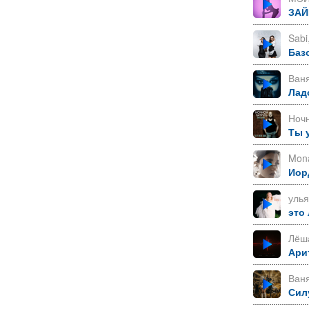
ЗАЙ
Sabi
Баз
Ван
Лад
Ноч
Ты 
Mon
Иор
уль
это
Лёша
Ари
Ваня
Сил