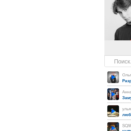
Ольг
Раз
Анн
Зам
уль
лю
SQW