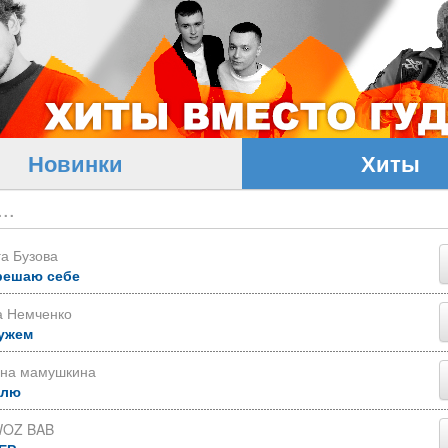
Новинки
Хиты
а Бузова
решаю себе
а Немченко
ужем
яна мамушкина
блю
OZ BAB