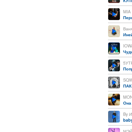
КУП
MIA
Пер
Ваня
Ине
IOWA
Чуд
5УТ
Поп
SQW
ПАК
MON
Она
By 
bab
МЭЙ