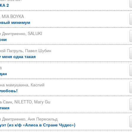
КА 2
, MIA BOYKA
овый минимум
я Дмитриенко, SALUKI
они
ной Патруль, Павел Шубин
у меня одна такая
a
дан
яна мамушкина, Каспий
 любовь!
 Свик, NILETTO, Mary Gu
тмия
 Дмитриенко, Аня Пересильд
уэт (из к/ф «Алиса в Стране Чудес»)