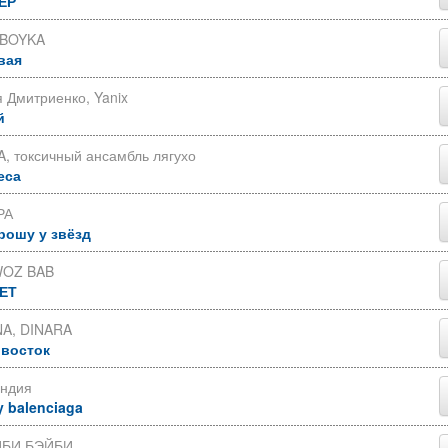
ЕР
 BOYKA
вая
 Дмитриенко, Yanix
й
, токсичный ансамбль лягухо
еса
РА
рошу у звёзд
OZ BAB
ЕТ
A, DINARA
 восток
Индия
y balenciaga
БИ БЭЙБИ