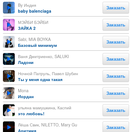
By Индия
Заказать
baby balenciaga
МЭЙБИ БЭЙБИ
Заказать
ЗАЙКА 2
Sabi, MIA BOYKA
Заказать
Базовый минимум
Ваня Дмитриенко, SALUKI
Заказать
Ладони
Ночной Патруль, Павел Шубин
Заказать
Ты у меня одна такая
Mona
Заказать
Иордан
ульяна мамушкина, Каспий
Заказать
это любовь!
Лёша Свик, NILETTO, Mary Gu
Заказать
Аритмия