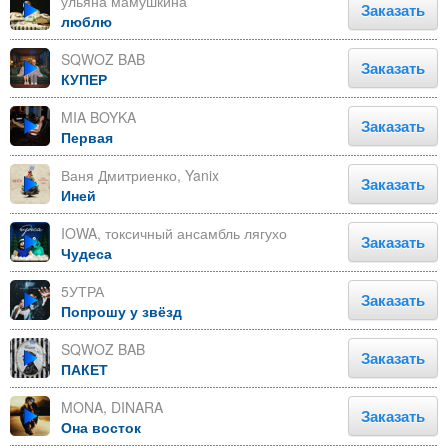
ульяна мамушкина
Заказать
люблю
SQWOZ BAB
Заказать
КУПЕР
MIA BOYKA
Заказать
Первая
Ваня Дмитриенко, Yanix
Заказать
Иней
IOWA, токсичный ансамбль лягухо
Заказать
Чудеса
5УТРА
Заказать
Попрошу у звёзд
SQWOZ BAB
Заказать
ПАКЕТ
MONA, DINARA
Заказать
Она восток