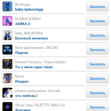
By Индия
Заказать
baby balenciaga
МЭЙБИ БЭЙБИ
Заказать
ЗАЙКА 2
Sabi, MIA BOYKA
Заказать
Базовый минимум
Ваня Дмитриенко, SALUKI
Заказать
Ладони
Ночной Патруль, Павел Шубин
Заказать
Ты у меня одна такая
Mona
Заказать
Иордан
ульяна мамушкина, Каспий
Заказать
это любовь!
Лёша Свик, NILETTO, Mary Gu
Заказать
Аритмия