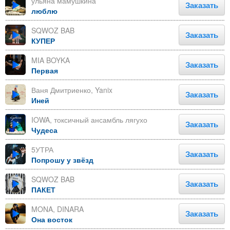
ульяна мамушкина
Заказать
люблю
SQWOZ BAB
Заказать
КУПЕР
MIA BOYKA
Заказать
Первая
Ваня Дмитриенко, Yanix
Заказать
Иней
IOWA, токсичный ансамбль лягухо
Заказать
Чудеса
5УТРА
Заказать
Попрошу у звёзд
SQWOZ BAB
Заказать
ПАКЕТ
MONA, DINARA
Заказать
Она восток