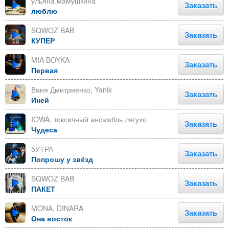
ульяна мамушкина
Заказать
люблю
SQWOZ BAB
Заказать
КУПЕР
MIA BOYKA
Заказать
Первая
Ваня Дмитриенко, Yanix
Заказать
Иней
IOWA, токсичный ансамбль лягухо
Заказать
Чудеса
5УТРА
Заказать
Попрошу у звёзд
SQWOZ BAB
Заказать
ПАКЕТ
MONA, DINARA
Заказать
Она восток