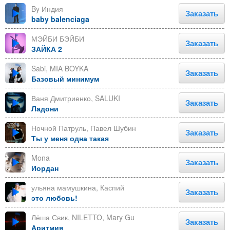
By Индия
Заказать
baby balenciaga
МЭЙБИ БЭЙБИ
Заказать
ЗАЙКА 2
Sabi, MIA BOYKA
Заказать
Базовый минимум
Ваня Дмитриенко, SALUKI
Заказать
Ладони
Ночной Патруль, Павел Шубин
Заказать
Ты у меня одна такая
Mona
Заказать
Иордан
ульяна мамушкина, Каспий
Заказать
это любовь!
Лёша Свик, NILETTO, Mary Gu
Заказать
Аритмия