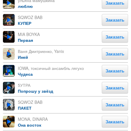
ульяна мамушкина
Заказать
люблю
SQWOZ BAB
Заказать
КУПЕР
MIA BOYKA
Заказать
Первая
Ваня Дмитриенко, Yanix
Заказать
Иней
IOWA, токсичный ансамбль лягухо
Заказать
Чудеса
5УТРА
Заказать
Попрошу у звёзд
SQWOZ BAB
Заказать
ПАКЕТ
MONA, DINARA
Заказать
Она восток