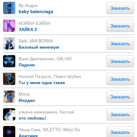
By Индия
Заказать
baby balenciaga
МЭЙБИ БЭЙБИ
Заказать
ЗАЙКА 2
Sabi, MIA BOYKA
Заказать
Базовый минимум
Ваня Дмитриенко, SALUKI
Заказать
Ладони
Ночной Патруль, Павел Шубин
Заказать
Ты у меня одна такая
Mona
Заказать
Иордан
ульяна мамушкина, Каспий
Заказать
это любовь!
Лёша Свик, NILETTO, Mary Gu
Заказать
Аритмия