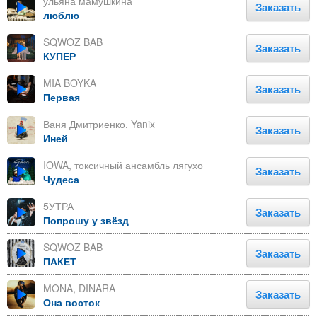
ульяна мамушкина
Заказать
люблю
SQWOZ BAB
Заказать
КУПЕР
MIA BOYKA
Заказать
Первая
Ваня Дмитриенко, Yanix
Заказать
Иней
IOWA, токсичный ансамбль лягухо
Заказать
Чудеса
5УТРА
Заказать
Попрошу у звёзд
SQWOZ BAB
Заказать
ПАКЕТ
MONA, DINARA
Заказать
Она восток