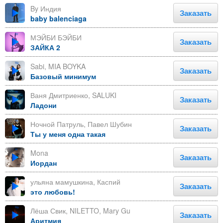
By Индия
Заказать
baby balenciaga
МЭЙБИ БЭЙБИ
Заказать
ЗАЙКА 2
Sabi, MIA BOYKA
Заказать
Базовый минимум
Ваня Дмитриенко, SALUKI
Заказать
Ладони
Ночной Патруль, Павел Шубин
Заказать
Ты у меня одна такая
Mona
Заказать
Иордан
ульяна мамушкина, Каспий
Заказать
это любовь!
Лёша Свик, NILETTO, Mary Gu
Заказать
Аритмия