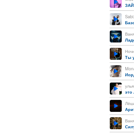
ЗАЙ
Sabi
Баз
Ван
Лад
Ноч
Ты 
Mon
Иор
уль
это
Лёша
Ари
Ваня
Сил