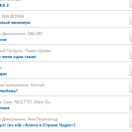
КА 2
, MIA BOYKA
овый минимум
я Дмитриенко, SALUKI
они
ной Патруль, Павел Шубин
у меня одна такая
a
дан
яна мамушкина, Каспий
 любовь!
 Свик, NILETTO, Mary Gu
тмия
 Дмитриенко, Аня Пересильд
уэт (из к/ф «Алиса в Стране Чудес»)