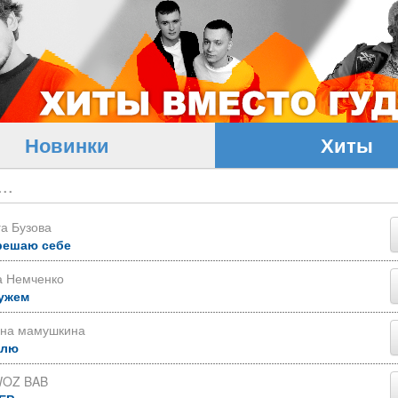
Новинки
Хиты
а Бузова
решаю себе
а Немченко
ужем
яна мамушкина
блю
OZ BAB