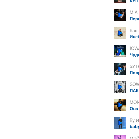
КУП
MIA
Пер
Ваня
Ине
IOWA
Чуд
5УТ
Поп
SQW
ПАК
MON
Она
By 
bab
МЭЙ