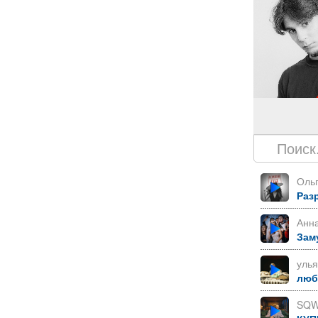
Ольг
Раз
Анн
Зам
уль
лю
SQW