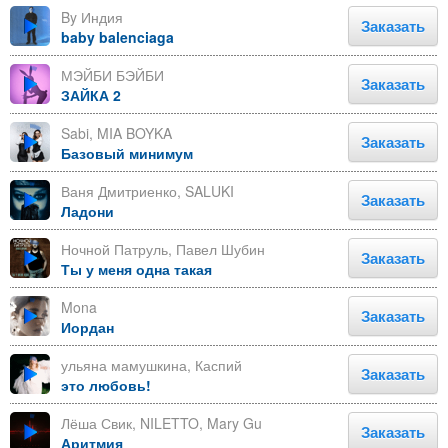
By Индия
Заказать
baby balenciaga
МЭЙБИ БЭЙБИ
Заказать
ЗАЙКА 2
Sabi, MIA BOYKA
Заказать
Базовый минимум
Ваня Дмитриенко, SALUKI
Заказать
Ладони
Ночной Патруль, Павел Шубин
Заказать
Ты у меня одна такая
Mona
Заказать
Иордан
ульяна мамушкина, Каспий
Заказать
это любовь!
Лёша Свик, NILETTO, Mary Gu
Заказать
Аритмия