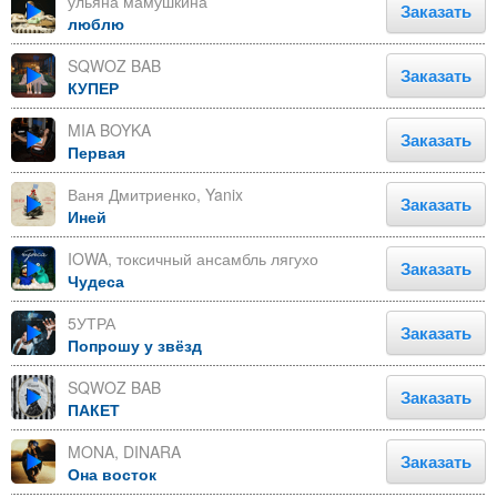
ульяна мамушкина
Заказать
люблю
SQWOZ BAB
Заказать
КУПЕР
MIA BOYKA
Заказать
Первая
Ваня Дмитриенко, Yanix
Заказать
Иней
IOWA, токсичный ансамбль лягухо
Заказать
Чудеса
5УТРА
Заказать
Попрошу у звёзд
SQWOZ BAB
Заказать
ПАКЕТ
MONA, DINARA
Заказать
Она восток