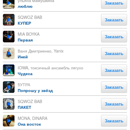
ульяна мамушкина
Заказать
люблю
SQWOZ BAB
Заказать
КУПЕР
MIA BOYKA
Заказать
Первая
Ваня Дмитриенко, Yanix
Заказать
Иней
IOWA, токсичный ансамбль лягухо
Заказать
Чудеса
5УТРА
Заказать
Попрошу у звёзд
SQWOZ BAB
Заказать
ПАКЕТ
MONA, DINARA
Заказать
Она восток