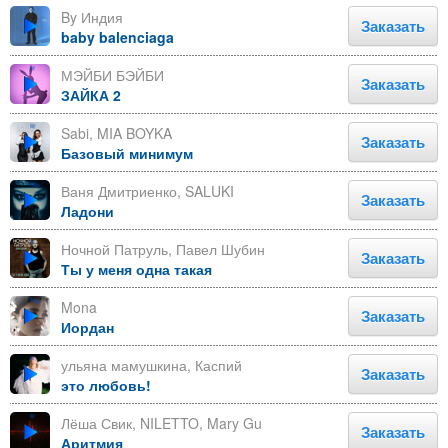
By Индия
Заказать
baby balenciaga
МЭЙБИ БЭЙБИ
Заказать
ЗАЙКА 2
Sabi, MIA BOYKA
Заказать
Базовый минимум
Ваня Дмитриенко, SALUKI
Заказать
Ладони
Ночной Патруль, Павел Шубин
Заказать
Ты у меня одна такая
Mona
Заказать
Иордан
ульяна мамушкина, Каспий
Заказать
это любовь!
Лёша Свик, NILETTO, Mary Gu
Заказать
Аритмия