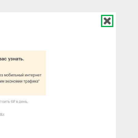
вас узнать.
рез мобильный интернет
им экономии трафика"
оить 6₽ в день,
ок»