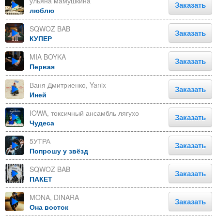
ульяна мамушкина
Заказать
люблю
SQWOZ BAB
Заказать
КУПЕР
MIA BOYKA
Заказать
Первая
Ваня Дмитриенко, Yanix
Заказать
Иней
IOWA, токсичный ансамбль лягухо
Заказать
Чудеса
5УТРА
Заказать
Попрошу у звёзд
SQWOZ BAB
Заказать
ПАКЕТ
MONA, DINARA
Заказать
Она восток