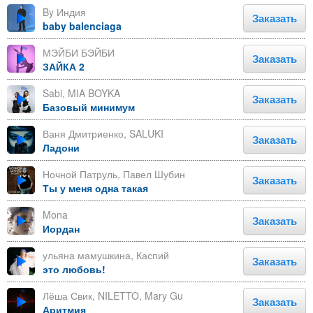
By Индия
Заказать
baby balenciaga
МЭЙБИ БЭЙБИ
Заказать
ЗАЙКА 2
Sabi, MIA BOYKA
Заказать
Базовый минимум
Ваня Дмитриенко, SALUKI
Заказать
Ладони
Ночной Патруль, Павел Шубин
Заказать
Ты у меня одна такая
Mona
Заказать
Иордан
ульяна мамушкина, Каспий
Заказать
это любовь!
Лёша Свик, NILETTO, Mary Gu
Заказать
Аритмия